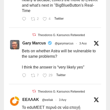
and what's next in "BigBlueButton's Real-
Time
2
4
Twitter
Theodoros G. Karounos Retweeted
Gary Marcus
@garymarcus
·
3 Αυγ
Bets on whether Astra will be vulnerable to
the same problems?
I think the answer is “very likely yes”
7
29
Twitter
Theodoros G. Karounos Retweeted
ΕΕΛΛΑΚ
@eellak
·
3 Αυγ
Το eduMEET περνά σε νέα εποχή