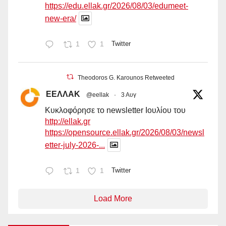
https://edu.ellak.gr/2026/08/03/edumeet-
new-era/
1
1
Twitter
Theodoros G. Karounos Retweeted
ΕΕΛΛΑΚ
@eellak
·
3 Αυγ
Κυκλοφόρησε το newsletter Ιουλίου του
http://ellak.gr
https://opensource.ellak.gr/2026/08/03/newsl
etter-july-2026-...
1
1
Twitter
Load More