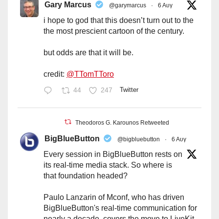
Gary Marcus
@garymarcus
·
6 Αυγ
i hope to god that this doesn’t turn out to the
the most prescient cartoon of the century.
but odds are that it will be.
credit:
@TTomTToro
44
247
Twitter
Theodoros G. Karounos Retweeted
BigBlueButton
@bigbluebutton
·
6 Αυγ
Every session in BigBlueButton rests on
its real-time media stack. So where is
that foundation headed?
Paulo Lanzarin of Mconf, who has driven
BigBlueButton's real-time communication for
nearly a decade, covers the move to LiveKit