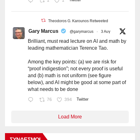
1
1
Theodoros G. Karounos Retweeted
Gary Marcus
@garymarcus
·
3 Αυγ
Brilliant, must read lecture on AI and math by
leading mathematician Terence Tao.
Among the key points: (a) we are risk for
“proof indigestion”; not every proof is useful
and (b) math is not uniform (see figure
below), and AI might be good at some part of
what needs to be done
76
394
Twitter
Load More
ΣΎΝΔΕΣΜΟΙ