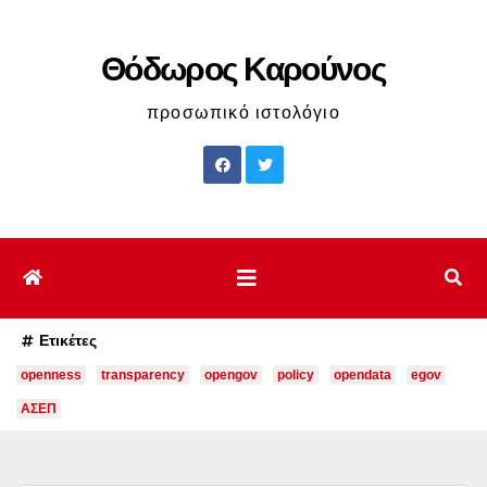
Μετάβαση
στο
Θόδωρος Καρούνος
περιεχόμενο
προσωπικό ιστολόγιο
Ετικέτες
openness
transparency
opengov
policy
opendata
egov
ΑΣΕΠ