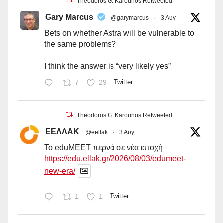
Theodoros G. Karounos Retweeted
Gary Marcus
@garymarcus
·
3 Αυγ
Bets on whether Astra will be vulnerable to
the same problems?
I think the answer is “very likely yes”
7
29
Twitter
Theodoros G. Karounos Retweeted
ΕΕΛΛΑΚ
@eellak
·
3 Αυγ
Το eduMEET περνά σε νέα εποχή
https://edu.ellak.gr/2026/08/03/edumeet-
new-era/
1
1
Twitter