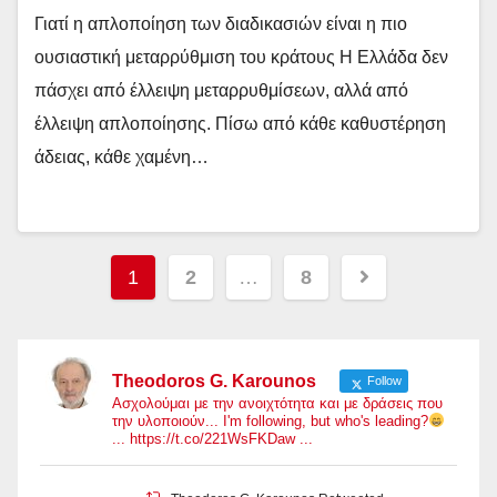
Γιατί η απλοποίηση των διαδικασιών είναι η πιο
ουσιαστική μεταρρύθμιση του κράτους Η Ελλάδα δεν
πάσχει από έλλειψη μεταρρυθμίσεων, αλλά από
έλλειψη απλοποίησης. Πίσω από κάθε καθυστέρηση
άδειας, κάθε χαμένη…
Σελιδοποίηση
1
2
…
8
άρθρων
Theodoros G. Karounos
Follow
Ασχολούμαι με την ανοιχτότητα και με δράσεις που
την υλοποιούν... I'm following, but who's leading?
... https://t.co/221WsFKDaw ...