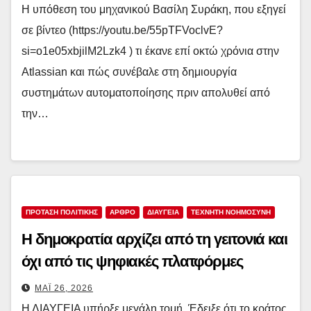
Η υπόθεση του μηχανικού Βασίλη Συράκη, που εξηγεί
σε βίντεο (https://youtu.be/55pTFVoclvE?
si=o1e05xbjilM2Lzk4 ) τι έκανε επί οκτώ χρόνια στην
Atlassian και πώς συνέβαλε στη δημιουργία
συστημάτων αυτοματοποίησης πριν απολυθεί από
την…
ΠΡΟΤΑΣΗ ΠΟΛΙΤΙΚΗΣ
ΑΡΘΡΟ
ΔΙΑΥΓΕΙΑ
ΤΕΧΝΗΤΗ ΝΟΗΜΟΣΥΝΗ
Η δημοκρατία αρχίζει από τη γειτονιά και
όχι από τις ψηφιακές πλατφόρμες
ΜΆΙ 26, 2026
Η ΔΙΑΥΓΕΙΑ υπήρξε μεγάλη τομή. Έδειξε ότι το κράτος