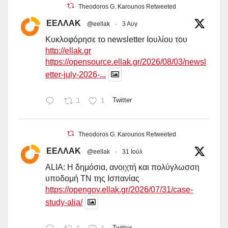
Theodoros G. Karounos Retweeted
ΕΕΛΛΑΚ
@eellak
·
3 Αυγ
Κυκλοφόρησε το newsletter Ιουλίου του
http://ellak.gr
https://opensource.ellak.gr/2026/08/03/newsl
etter-july-2026-...
1
1
Twitter
Theodoros G. Karounos Retweeted
ΕΕΛΛΑΚ
@eellak
·
31 Ιούλ
ALIA: Η δημόσια, ανοιχτή και πολύγλωσση
υποδομή ΤΝ της Ισπανίας
https://opengov.ellak.gr/2026/07/31/case-
study-alia/
Twitter