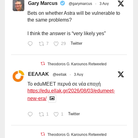
Gary Marcus
@garymarcus
·
3 Αυγ
Bets on whether Astra will be vulnerable to
the same problems?
I think the answer is “very likely yes”
7
29
Twitter
Theodoros G. Karounos Retweeted
ΕΕΛΛΑΚ
@eellak
·
3 Αυγ
Το eduMEET περνά σε νέα εποχή
https://edu.ellak.gr/2026/08/03/edumeet-
new-era/
1
1
Twitter
Theodoros G. Karounos Retweeted