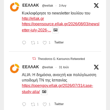
ΕΕΛΛΑΚ
@eellak
·
3 Αυγ
Κυκλοφόρησε το newsletter Ιουλίου του
http://ellak.gr
https://opensource.ellak.gr/2026/08/03/newsl
etter-july-2026-...
1
1
Twitter
Theodoros G. Karounos Retweeted
ΕΕΛΛΑΚ
@eellak
·
31 Ιούλ
ALIA: Η δημόσια, ανοιχτή και πολύγλωσση
υποδομή ΤΝ της Ισπανίας
https://opengov.ellak.gr/2026/07/31/case-
study-alia/
1
1
Twitter