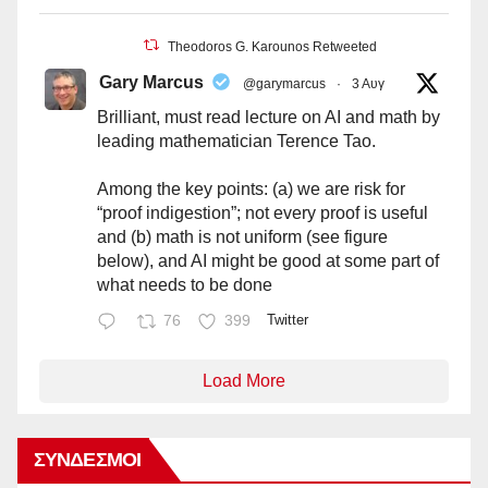
Theodoros G. Karounos Retweeted
Gary Marcus
@garymarcus
·
3 Αυγ
Brilliant, must read lecture on AI and math by
leading mathematician Terence Tao.
Among the key points: (a) we are risk for
“proof indigestion”; not every proof is useful
and (b) math is not uniform (see figure
below), and AI might be good at some part of
what needs to be done
76
399
Twitter
Load More
ΣΎΝΔΕΣΜΟΙ