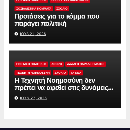
ΣΟΣΙΑΛΙΣΤΙΚΆ ΚΌΜΜΑΤΑ
ΣΧΟΛΙΟ
Προτάσεις για το κόμμα που
παράγει πολιτική
ΙΟΎΛ 21, 2026
ΠΡΟΤΑΣΗ ΠΟΛΙΤΙΚΗΣ
ΑΡΘΡΟ
ΑΛΛΑΓΗ ΠΑΡΑΔΕΙΓΜΑΤΟΣ
ΤΕΧΝΗΤΗ ΝΟΗΜΟΣΥΝΗ
ΣΧΟΛΙΟ
TA NEA
Η Τεχνητή Νοημοσύνη δεν
πρέπει να αφεθεί στις δυνάμεις
της αγοράς
ΙΟΎΝ 27, 2026