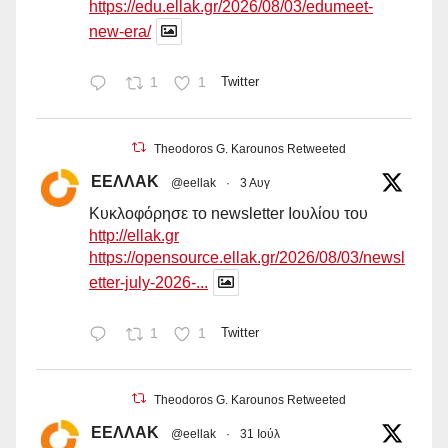
https://edu.ellak.gr/2026/08/03/edumeet-
new-era/
1
1
Twitter
Theodoros G. Karounos Retweeted
ΕΕΛΛΑΚ
@eellak
·
3 Αυγ
Κυκλοφόρησε το newsletter Ιουλίου του
http://ellak.gr
https://opensource.ellak.gr/2026/08/03/newsl
etter-july-2026-...
1
1
Twitter
Theodoros G. Karounos Retweeted
ΕΕΛΛΑΚ
@eellak
·
31 Ιούλ