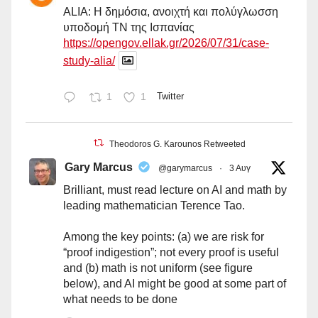
ALIA: Η δημόσια, ανοιχτή και πολύγλωσση
υποδομή ΤΝ της Ισπανίας
https://opengov.ellak.gr/2026/07/31/case-
study-alia/
1
1
Twitter
Theodoros G. Karounos Retweeted
Gary Marcus
@garymarcus
·
3 Αυγ
Brilliant, must read lecture on AI and math by
leading mathematician Terence Tao.
Among the key points: (a) we are risk for
“proof indigestion”; not every proof is useful
and (b) math is not uniform (see figure
below), and AI might be good at some part of
what needs to be done