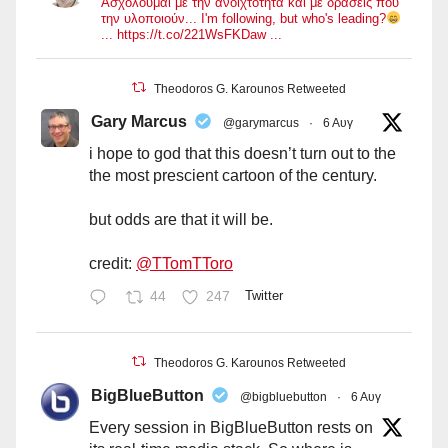
Ασχολούμαι με την ανοιχτότητα και με δράσεις που
την υλοποιούν... I'm following, but who's leading?
... https://t.co/221WsFKDaw ...
Theodoros G. Karounos Retweeted
Gary Marcus
@garymarcus
·
6 Αυγ
i hope to god that this doesn’t turn out to the
the most prescient cartoon of the century.
but odds are that it will be.
credit:
@TTomTToro
44
247
Twitter
Theodoros G. Karounos Retweeted
BigBlueButton
@bigbluebutton
·
6 Αυγ
Every session in BigBlueButton rests on