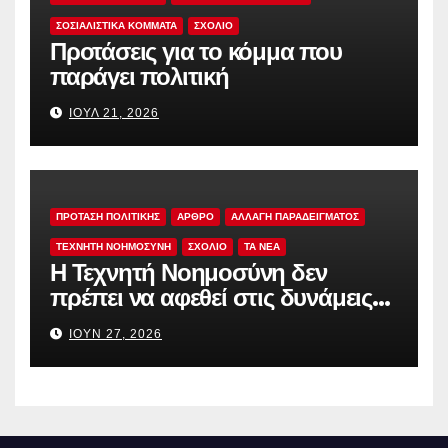
ΣΟΣΙΑΛΙΣΤΙΚΆ ΚΌΜΜΑΤΑ
ΣΧΟΛΙΟ
Προτάσεις για το κόμμα που
παράγει πολιτική
ΙΟΎΛ 21, 2026
ΠΡΟΤΑΣΗ ΠΟΛΙΤΙΚΗΣ
ΑΡΘΡΟ
ΑΛΛΑΓΗ ΠΑΡΑΔΕΙΓΜΑΤΟΣ
ΤΕΧΝΗΤΗ ΝΟΗΜΟΣΥΝΗ
ΣΧΟΛΙΟ
TA NEA
Η Τεχνητή Νοημοσύνη δεν
πρέπει να αφεθεί στις δυνάμεις
της αγοράς
ΙΟΎΝ 27, 2026