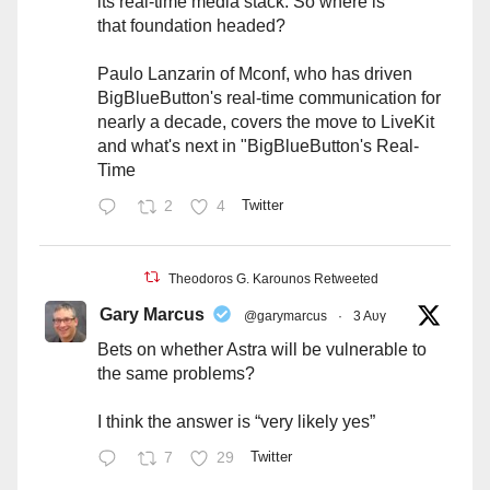
its real-time media stack. So where is
that foundation headed?
Paulo Lanzarin of Mconf, who has driven
BigBlueButton's real-time communication for
nearly a decade, covers the move to LiveKit
and what's next in "BigBlueButton's Real-
Time
2
4
Twitter
Theodoros G. Karounos Retweeted
Gary Marcus
@garymarcus
·
3 Αυγ
Bets on whether Astra will be vulnerable to
the same problems?
I think the answer is “very likely yes”
7
29
Twitter