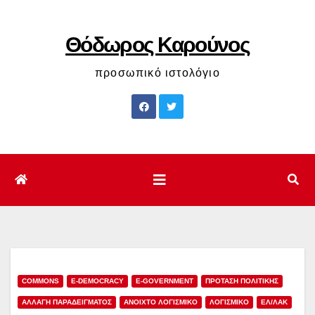
Μετάβαση
στο
Θόδωρος Καρούνος
περιεχόμενο
προσωπικό ιστολόγιο
COMMONS
E-DEMOCRACY
E-GOVERNMENT
ΠΡΟΤΑΣΗ ΠΟΛΙΤΙΚΗΣ
ΑΛΛΑΓΗ ΠΑΡΑΔΕΙΓΜΑΤΟΣ
ΑΝΟΙΧΤΟ ΛΟΓΙΣΜΙΚΟ
ΛΟΓΙΣΜΙΚΟ
ΕΛ/ΛΑΚ