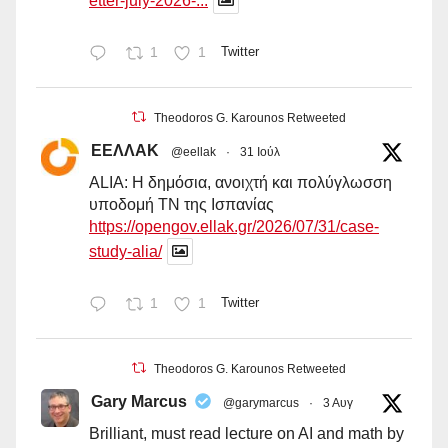
etter-july-2026-...
1
1
Twitter
Theodoros G. Karounos Retweeted
ΕΕΛΛΑΚ
@eellak
·
31 Ιούλ
ALIA: Η δημόσια, ανοιχτή και πολύγλωσση
υποδομή ΤΝ της Ισπανίας
https://opengov.ellak.gr/2026/07/31/case-
study-alia/
1
1
Twitter
Theodoros G. Karounos Retweeted
Gary Marcus
@garymarcus
·
3 Αυγ
Brilliant, must read lecture on AI and math by