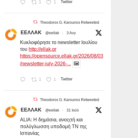
1
1
Twitter
Theodoros G. Karounos Retweeted
ΕΕΛΛΑΚ
@eellak
·
3 Αυγ
Κυκλοφόρησε το newsletter Ιουλίου
του
http://ellak.gr
https://opensource.ellak.gr/2026/08/03
/newsletter-july-2026-...
1
1
Twitter
Theodoros G. Karounos Retweeted
ΕΕΛΛΑΚ
@eellak
·
31 Ιούλ
ALIA: Η δημόσια, ανοιχτή και
πολύγλωσση υποδομή ΤΝ της
Ισπανίας