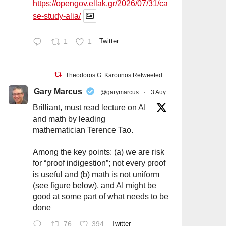
https://opengov.ellak.gr/2026/07/31/ca
se-study-alia/
1
1
Twitter
Theodoros G. Karounos Retweeted
Gary Marcus
@garymarcus
·
3 Αυγ
Brilliant, must read lecture on AI
and math by leading
mathematician Terence Tao.
Among the key points: (a) we are risk
for “proof indigestion”; not every proof
is useful and (b) math is not uniform
(see figure below), and AI might be
good at some part of what needs to be
done
76
394
Twitter