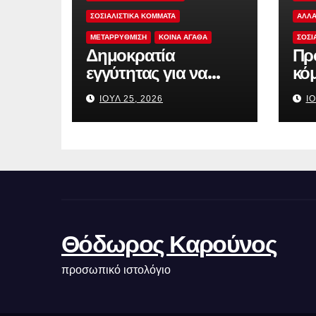
ΣΟΣΙΑΛΙΣΤΙΚΆ ΚΌΜΜΑΤΑ
ΑΛΛΑ
ΜΕΤΑΡΡΥΘΜΙΣΗ
ΚΟΙΝΑ ΑΓΑΘΑ
ΣΟΣΙ
Δημοκρατία
Προ
εγγύτητας για να
κό
ξαναχτιστεί η
πολ
ΙΟΎΛ 25, 2026
ΙΟ
εμπιστοσύνη
Θόδωρος Καρούνος
προσωπικό ιστολόγιο