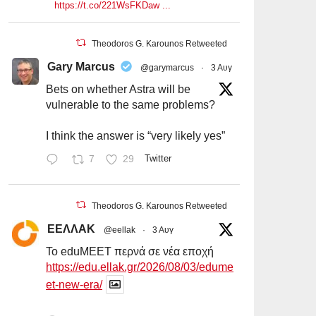
https://t.co/221WsFKDaw ...
Theodoros G. Karounos Retweeted
Gary Marcus
@garymarcus
·
3 Αυγ
Bets on whether Astra will be
vulnerable to the same problems?
I think the answer is “very likely yes”
7
29
Twitter
Theodoros G. Karounos Retweeted
ΕΕΛΛΑΚ
@eellak
·
3 Αυγ
Το eduMEET περνά σε νέα εποχή
https://edu.ellak.gr/2026/08/03/edume
et-new-era/