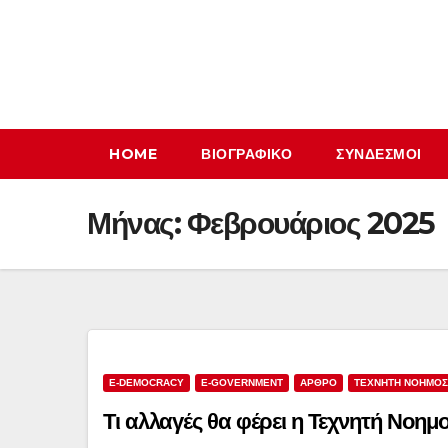
Μετάβαση
στο
περιεχόμενο
HOME
ΒΙΟΓΡΑΦΙΚΌ
ΣΎΝΔΕΣΜΟΙ
Μήνας:
Φεβρουάριος 2025
E-DEMOCRACY
E-GOVERNMENT
ΑΡΘΡΟ
ΤΕΧΝΗΤΗ ΝΟΗΜΟ
Τι αλλαγές θα φέρει η Τεχνητή Νοημ