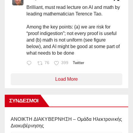
Brilliant, must read lecture on AI and math by
leading mathematician Terence Tao.
Among the key points: (a) we are risk for
“proof indigestion”; not every proof is useful
and (b) math is not uniform (see figure
below), and AI might be good at some part of
what needs to be done
76
399
Twitter
Load More
ΣΎΝΔΕΣΜΟΙ
AΝΟΙΚΤΗ ΔΙΑΚΥΒΕΡΝΗΣΗ – Ομάδα Ηλεκτρονικής
Διακυβέρνησης