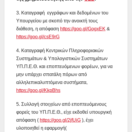
3. Καταγραφή εγγράφων και δεδομένων του
Υπουργείου με σκοπό την ανοικτή τους
διάθεση, η απόφαση
https://goo.gl/GogxEK
&
https://goo.gl/csE9rG
4. Καταγραφή Κεντρικών Πληροφοριακών
Συστημάτων & Υπολογιστικών Συστημάτων
ΥΠ.Π.Ε.Θ. και εποπτευόμενων φορέων, για να
μην υπάρχει σπατάλη πόρων από
αλληλεπικαλυπτόμενα συστήματα,
https://goo.gl/KkpBhs
5. Συλλογή στοιχείων από εποπτευόμενους
φορείς του ΥΠ.Π.Ε.Θ., είχε εκδοθεί υπουργική
απόφαση (
https://goo.gl/2jfUiG
), έχει
υλοποιηθεί η εφαρμογή(