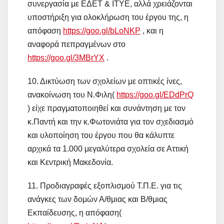
συνεργασία με ΕΔΕΤ & ΙΤΥΕ, αλλά χρειάζονται
υποστήριξη για ολοκλήρωση του έργου της, η
απόφαση
https://goo.gl/bLoNKP
, και η
αναφορά πεπραγμένων στο
https://goo.gl/3MBrYX
.
10. Δικτύωση των σχολείων με οπτικές ίνες,
ανακοίνωση του Ν.Φιλη(
https://goo.gl/EDdPrQ
) είχε πραγματοποιηθεί και συνάντηση με τον
κ.Παντή και την κ.Φωτονιάτα για τον σχεδιασμό
και υλοποίηση του έργου που θα κάλυπτε
αρχικά τα 1.000 μεγαλύτερα σχολεία σε Αττική
και Κεντρική Μακεδονία.
11. Προδιαγραφές εξοπλισμού Τ.Π.Ε. για τις
ανάγκες των δομών Α/θμιας και Β/θμιας
Εκπαίδευσης, η απόφαση(