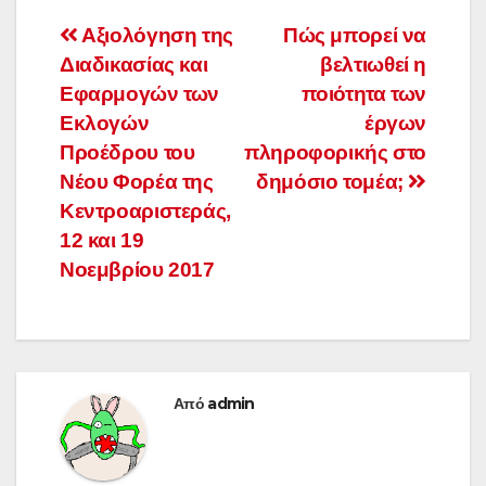
Πλοήγηση
Αξιολόγηση της
Πώς μπορεί να
Διαδικασίας και
βελτιωθεί η
άρθρων
Εφαρμογών των
ποιότητα των
Εκλογών
έργων
Προέδρου του
πληροφορικής στο
Νέου Φορέα της
δημόσιο τομέα;
Κεντροαριστεράς,
12 και 19
Νοεμβρίου 2017
Από
admin