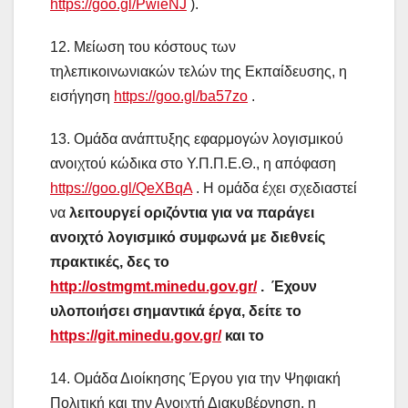
https://goo.gl/PwieNJ
).
12. Μείωση του κόστους των
τηλεπικοινωνιακών τελών της Εκπαίδευσης, η
εισήγηση
https://goo.gl/ba57zo
.
13. Ομάδα ανάπτυξης εφαρμογών λογισμικού
ανοιχτού κώδικα στο Υ.Π.Π.Ε.Θ., η απόφαση
https://goo.gl/QeXBqA
. Η ομάδα έχει σχεδιαστεί
να
λειτουργεί οριζόντια για να παράγει
ανοιχτό λογισμικό
συμφωνά με διεθνείς
πρακτικές, δες το
http://ostmgmt.minedu.gov.gr/
. Έχουν
υλοποιήσει σημαντικά έργα, δ
είτε
το
https://git.minedu.gov.gr/
και το
14. Ομάδα Διοίκησης Έργου για την Ψηφιακή
Πολιτική και την Ανοιχτή Διακυβέρνηση, η