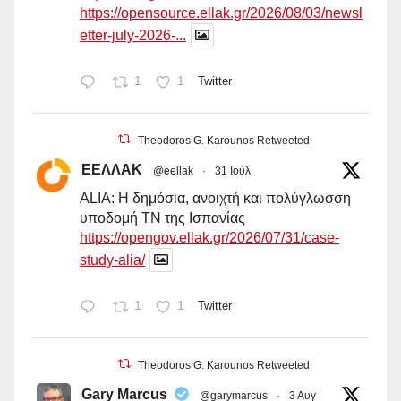
https://opensource.ellak.gr/2026/08/03/newsl
etter-july-2026-...
1
1
Twitter
Theodoros G. Karounos Retweeted
ΕΕΛΛΑΚ
@eellak
·
31 Ιούλ
ALIA: Η δημόσια, ανοιχτή και πολύγλωσση
υποδομή ΤΝ της Ισπανίας
https://opengov.ellak.gr/2026/07/31/case-
study-alia/
1
1
Twitter
Theodoros G. Karounos Retweeted
Gary Marcus
@garymarcus
·
3 Αυγ