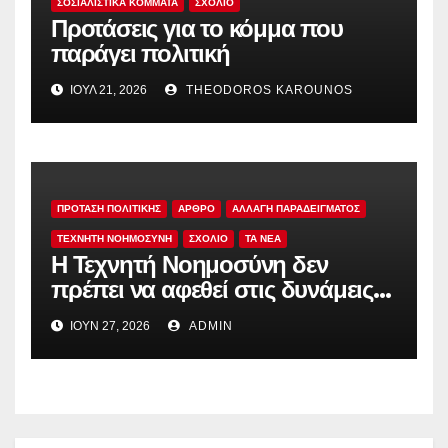
ΣΟΣΙΑΛΙΣΤΙΚΆ ΚΌΜΜΑΤΑ
ΣΧΟΛΙΟ
Προτάσεις για το κόμμα που
παράγει πολιτική
ΙΟΎΛ 21, 2026
THEODOROS KAROUNOS
ΠΡΟΤΑΣΗ ΠΟΛΙΤΙΚΗΣ
ΑΡΘΡΟ
ΑΛΛΑΓΗ ΠΑΡΑΔΕΙΓΜΑΤΟΣ
ΤΕΧΝΗΤΗ ΝΟΗΜΟΣΥΝΗ
ΣΧΟΛΙΟ
TA NEA
Η Τεχνητή Νοημοσύνη δεν
πρέπει να αφεθεί στις δυνάμεις
της αγοράς
ΙΟΎΝ 27, 2026
ADMIN