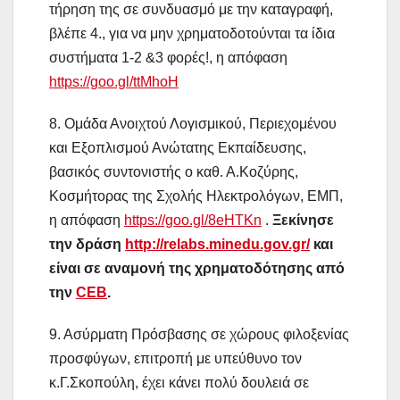
τήρηση της σε συνδυασμό με την καταγραφή,
βλέπε 4., για να μην χρηματοδοτούνται τα ίδια
συστήματα 1-2 &3 φορές!, η απόφαση
https://goo.gl/ttMhoH
8. Ομάδα Ανοιχτού Λογισμικού, Περιεχομένου
και Εξοπλισμού Ανώτατης Εκπαίδευσης,
βασικός συντονιστής ο καθ. Α.Κοζύρης,
Κοσμήτορας της Σχολής Ηλεκτρολόγων, ΕΜΠ,
η απόφαση
https://goo.gl/8eHTKn
.
Ξεκίνησε
την δράση
http://relabs.minedu.gov.gr/
και
είναι σε αναμονή
της
χρηματοδότησης
από
την
CEB
.
9. Ασύρματη Πρόσβασης σε χώρους φιλοξενίας
προσφύγων, επιτροπή με υπεύθυνο τον
κ.Γ.Σκοπούλη, έχει κάνει πολύ δουλειά σε