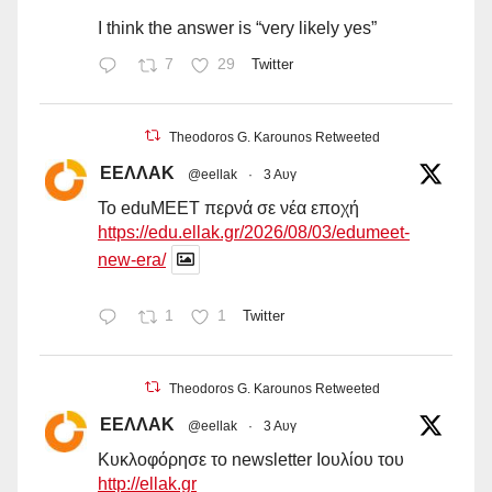
I think the answer is “very likely yes”
7
29
Twitter
Theodoros G. Karounos Retweeted
ΕΕΛΛΑΚ
@eellak
·
3 Αυγ
Το eduMEET περνά σε νέα εποχή
https://edu.ellak.gr/2026/08/03/edumeet-
new-era/
1
1
Twitter
Theodoros G. Karounos Retweeted
ΕΕΛΛΑΚ
@eellak
·
3 Αυγ
Κυκλοφόρησε το newsletter Ιουλίου του
http://ellak.gr