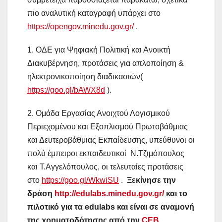
πιο αναλυτική καταγραφή υπάρχει στο
https://opengov.minedu.gov.gr/
.
1. ΟΔΕ για Ψηφιακή Πολιτική και Ανοικτή
Διακυβέρνηση, προτάσεις για απλοποίηση &
ηλεκτρονικοποίηση διαδικασιών(
https://goo.gl/bAWX8d
).
2. Ομάδα Εργασίας Ανοιχτού Λογισμικού
Περιεχομένου και Εξοπλισμού Πρωτοβάθμιας
και Δευτεροβάθμιας Εκπαίδευσης, υπεύθυνοι οι
πολύ έμπειροι εκπαιδευτικοί Ν.Τζιμόπουλος
και Τ.Αγγελόπουλος, οι τελευταίες προτάσεις
στο
https://goo.gl/WkwiSU
.
Ξεκίνησε την
δράση
http://edulabs.minedu.gov.gr/
και το
πιλοτικό για τα edulabs και είναι σε αναμονή
της
χρηματοδότησης
από την
CEB
.