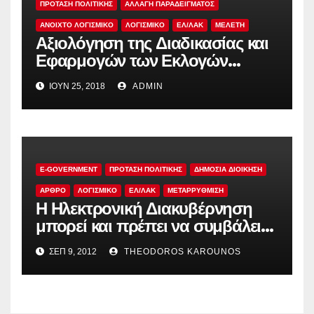
ΠΡΟΤΑΣΗ ΠΟΛΙΤΙΚΗΣ
ΑΛΛΑΓΗ ΠΑΡΑΔΕΙΓΜΑΤΟΣ
ΑΝΟΙΧΤΟ ΛΟΓΙΣΜΙΚΟ
ΛΟΓΙΣΜΙΚΟ
ΕΛ/ΛΑΚ
ΜΕΛΕΤΗ
Αξιολόγηση της Διαδικασίας και
Εφαρμογών των Εκλογών
Προέδρου του Νέου Φορέα της
ΙΟΎΝ 25, 2018
ADMIN
Κεντροαριστεράς, 12 και 19
Νοεμβρίου 2017
E-GOVERNMENT
ΠΡΟΤΑΣΗ ΠΟΛΙΤΙΚΗΣ
ΔΗΜΌΣΙΑ ΔΙΟΊΚΗΣΗ
ΑΡΘΡΟ
ΛΟΓΙΣΜΙΚΟ
ΕΛ/ΛΑΚ
ΜΕΤΑΡΡΥΘΜΙΣΗ
Η Ηλεκτρονική Διακυβέρνηση
μπορεί και πρέπει να συμβάλει
στην αναδιοργάνωση της
ΣΕΠ 9, 2012
THEODOROS KAROUNOS
Δημόσιας Διοίκησης; Επτά
Προτάσεις.