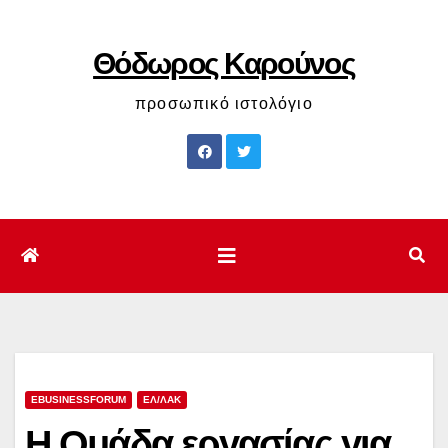
Μετάβαση
στο
Θόδωρος Καρούνος
περιεχόμενο
προσωπικό ιστολόγιο
EBUSINESSFORUM
ΕΛ/ΛΑΚ
Η Ομάδα εργασίας για