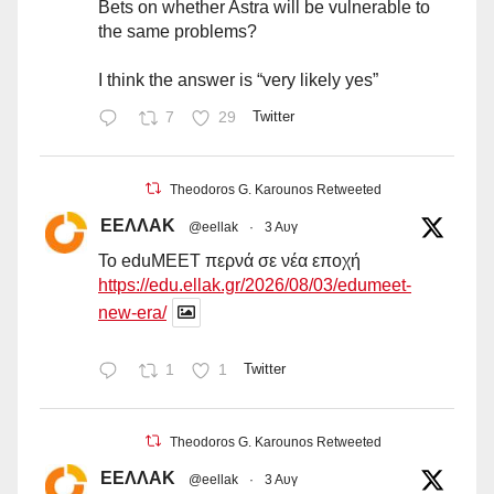
Bets on whether Astra will be vulnerable to
the same problems?
I think the answer is “very likely yes”
7
29
Twitter
Theodoros G. Karounos Retweeted
ΕΕΛΛΑΚ
@eellak
·
3 Αυγ
Το eduMEET περνά σε νέα εποχή
https://edu.ellak.gr/2026/08/03/edumeet-
new-era/
1
1
Twitter
Theodoros G. Karounos Retweeted
ΕΕΛΛΑΚ
@eellak
·
3 Αυγ