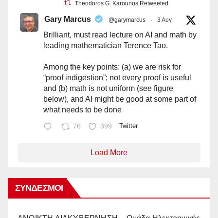
Theodoros G. Karounos Retweeted
Gary Marcus
@garymarcus
·
3 Αυγ
Brilliant, must read lecture on AI and math by
leading mathematician Terence Tao.
Among the key points: (a) we are risk for
“proof indigestion”; not every proof is useful
and (b) math is not uniform (see figure
below), and AI might be good at some part of
what needs to be done
76
399
Twitter
Load More
ΣΎΝΔΕΣΜΟΙ