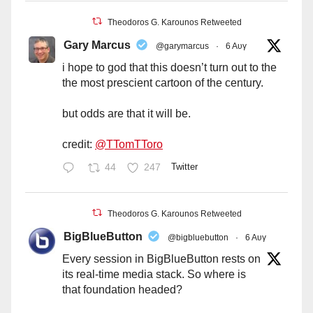
Theodoros G. Karounos Retweeted
Gary Marcus
@garymarcus
·
6 Αυγ
i hope to god that this doesn’t turn out to the
the most prescient cartoon of the century.
but odds are that it will be.
credit:
@TTomTToro
44
247
Twitter
Theodoros G. Karounos Retweeted
BigBlueButton
@bigbluebutton
·
6 Αυγ
Every session in BigBlueButton rests on
its real-time media stack. So where is
that foundation headed?