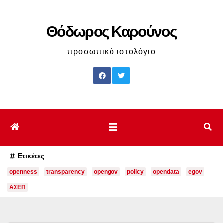
Μετάβαση
στο
Θόδωρος Καρούνος
περιεχόμενο
προσωπικό ιστολόγιο
Ετικέτες
openness
transparency
opengov
policy
opendata
egov
ΑΣΕΠ