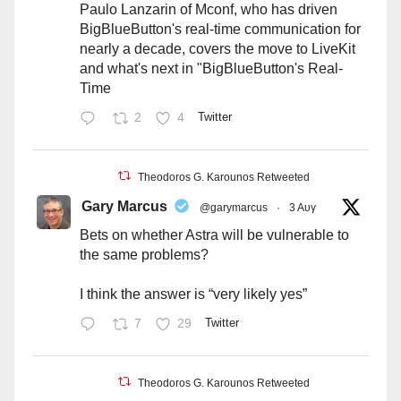
Paulo Lanzarin of Mconf, who has driven
BigBlueButton's real-time communication for
nearly a decade, covers the move to LiveKit
and what's next in "BigBlueButton's Real-
Time
2
4
Twitter
Theodoros G. Karounos Retweeted
Gary Marcus
@garymarcus
·
3 Αυγ
Bets on whether Astra will be vulnerable to
the same problems?
I think the answer is “very likely yes”
7
29
Twitter
Theodoros G. Karounos Retweeted