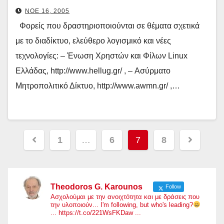
ΝΟΈ 16, 2005
Φορείς που δραστηριοποιούνται σε θέματα σχετικά
με το διαδίκτυο, ελεύθερο λογισμικό και νέες
τεχνολογίες: – Ένωση Χρηστών και Φίλων Linux
Ελλάδας, http://www.hellug.gr/ , – Ασύρματο
Μητροπολιτικό Δίκτυο, http://www.awmn.gr/ ,…
Σελιδοποίηση
1
…
6
7
8
άρθρων
Theodoros G. Karounos
Follow
Ασχολούμαι με την ανοιχτότητα και με δράσεις που
την υλοποιούν... I'm following, but who's leading?
... https://t.co/221WsFKDaw ...