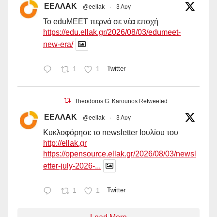
ΕΕΛΛΑΚ
@eellak
·
3 Αυγ
Το eduMEET περνά σε νέα εποχή
https://edu.ellak.gr/2026/08/03/edumeet-
new-era/
1
1
Twitter
Theodoros G. Karounos Retweeted
ΕΕΛΛΑΚ
@eellak
·
3 Αυγ
Κυκλοφόρησε το newsletter Ιουλίου του
http://ellak.gr
https://opensource.ellak.gr/2026/08/03/newsl
etter-july-2026-...
1
1
Twitter