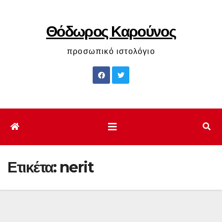
Μετάβαση
στο
Θόδωρος Καρούνος
περιεχόμενο
προσωπικό ιστολόγιο
Ετικέτα:
nerit