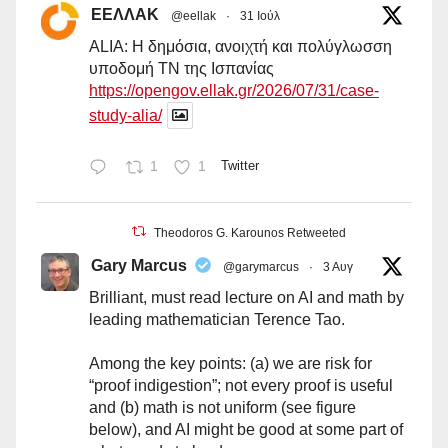
ΕΕΛΛΑΚ
@eellak
·
31 Ιούλ
ALIA: Η δημόσια, ανοιχτή και πολύγλωσση
υποδομή ΤΝ της Ισπανίας
https://opengov.ellak.gr/2026/07/31/case-
study-alia/
1
1
Twitter
Theodoros G. Karounos Retweeted
Gary Marcus
@garymarcus
·
3 Αυγ
Brilliant, must read lecture on AI and math by
leading mathematician Terence Tao.
Among the key points: (a) we are risk for
“proof indigestion”; not every proof is useful
and (b) math is not uniform (see figure
below), and AI might be good at some part of