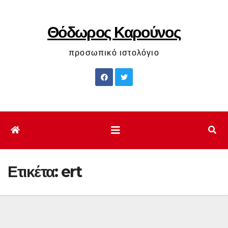
Μετάβαση
στο
Θόδωρος Καρούνος
περιεχόμενο
προσωπικό ιστολόγιο
Ετικέτα:
ert