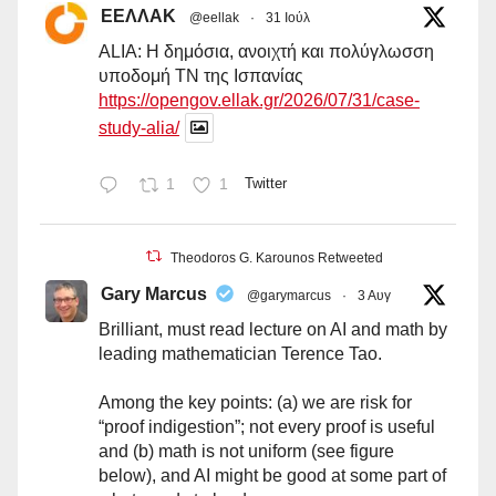
ΕΕΛΛΑΚ
@eellak
·
31 Ιούλ
ALIA: Η δημόσια, ανοιχτή και πολύγλωσση
υποδομή ΤΝ της Ισπανίας
https://opengov.ellak.gr/2026/07/31/case-
study-alia/
1
1
Twitter
Theodoros G. Karounos Retweeted
Gary Marcus
@garymarcus
·
3 Αυγ
Brilliant, must read lecture on AI and math by
leading mathematician Terence Tao.
Among the key points: (a) we are risk for
“proof indigestion”; not every proof is useful
and (b) math is not uniform (see figure
below), and AI might be good at some part of