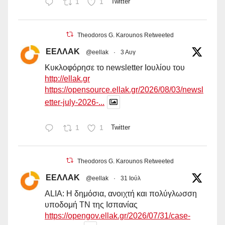
1
1
Twitter
Theodoros G. Karounos Retweeted
ΕΕΛΛΑΚ
@eellak
·
3 Αυγ
Κυκλοφόρησε το newsletter Ιουλίου του
http://ellak.gr
https://opensource.ellak.gr/2026/08/03/newsl
etter-july-2026-...
1
1
Twitter
Theodoros G. Karounos Retweeted
ΕΕΛΛΑΚ
@eellak
·
31 Ιούλ
ALIA: Η δημόσια, ανοιχτή και πολύγλωσση
υποδομή ΤΝ της Ισπανίας
https://opengov.ellak.gr/2026/07/31/case-