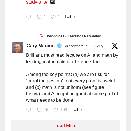
study-alia/
1
1
Twitter
Theodoros G. Karounos Retweeted
Gary Marcus
@garymarcus
·
3 Αυγ
Brilliant, must read lecture on AI and math by
leading mathematician Terence Tao.
Among the key points: (a) we are risk for
“proof indigestion”; not every proof is useful
and (b) math is not uniform (see figure
below), and AI might be good at some part of
what needs to be done
76
399
Twitter
Load More