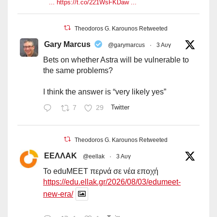
... https://t.co/221WsFKDaw ...
Theodoros G. Karounos Retweeted
Gary Marcus
@garymarcus
·
3 Αυγ
Bets on whether Astra will be vulnerable to
the same problems?
I think the answer is “very likely yes”
7
29
Twitter
Theodoros G. Karounos Retweeted
ΕΕΛΛΑΚ
@eellak
·
3 Αυγ
Το eduMEET περνά σε νέα εποχή
https://edu.ellak.gr/2026/08/03/edumeet-
new-era/