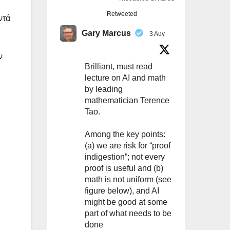
Retweeted
ντά
Gary Marcus
3 Αυγ
ν
Brilliant, must read
lecture on AI and math
by leading
mathematician Terence
Tao.
Among the key points:
(a) we are risk for “proof
indigestion”; not every
proof is useful and (b)
math is not uniform (see
figure below), and AI
might be good at some
part of what needs to be
done