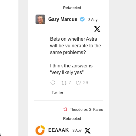
Retweeted
Gary Marcus
3 Αυγ
Bets on whether Astra
will be vulnerable to the
same problems?
I think the answer is
“very likely yes”
7
29
Twitter
Theodoros G. Karounos
Retweeted
ΕΕΛΛΑΚ
3 Αυγ
ν