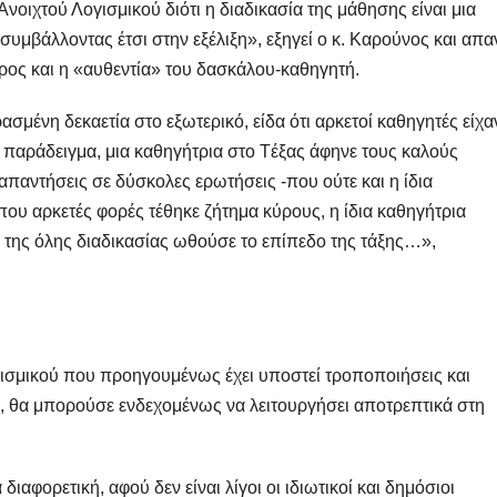
Ανοιχτού Λογισμικού διότι η διαδικασία της μάθησης είναι μια
 συμβάλλοντας έτσι στην εξέλιξη», εξηγεί ο κ. Καρούνος και απα
ύρος και η «αυθεντία» του δασκάλου-καθηγητή.
μένη δεκαετία στο εξωτερικό, είδα ότι αρκετοί καθηγητές είχα
α παράδειγμα, μια καθηγήτρια στο Tέξας άφηνε τους καλούς
ν απαντήσεις σε δύσκολες ερωτήσεις -που ούτε και η ίδια
υ αρκετές φορές τέθηκε ζήτημα κύρους, η ίδια καθηγήτρια
 της όλης διαδικασίας ωθούσε το επίπεδο της τάξης…»,
ογισμικού που προηγουμένως έχει υποστεί τροποποιήσεις και
 θα μπορούσε ενδεχομένως να λειτουργήσει αποτρεπτικά στη
ιαφορετική, αφού δεν είναι λίγοι οι ιδιωτικοί και δημόσιοι