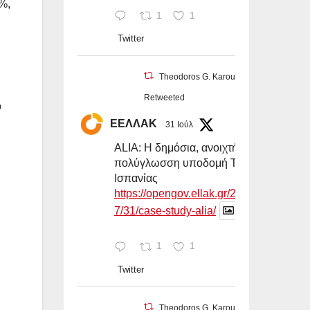
%,
1
1
Twitter
Theodoros G. Karounos
Retweeted
ό
ΕΕΛΛΑΚ
31 Ιούλ
ALIA: Η δημόσια, ανοιχτή και
πολύγλωσση υποδομή ΤΝ της
Ισπανίας
https://opengov.ellak.gr/2026/0
7/31/case-study-alia/
1
1
Twitter
Theodoros G. Karounos