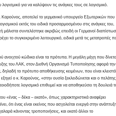
λογισμικό για να καλύψουν τις ανάγκες τους σε λογισμικό.
. Καρούνος, αποτελεί το γερμανικό υπουργείο Εξωτερικών που
γισμικού εκτός του ειδικά προσαρμοσμένου στις ανάγκες του,
υτή μάλιστα συντελέστηκε ακριβώς επειδή οι Γερμανοί διαπίστω
ει το συγκεκριμένο λειτουργικό, ειδικά μετά τις μετατροπές π
ού ανοιχτού κώδικα είναι τα πρότυπα. Η μεγάλη μάχη που δίνετα
υξης του ΛΑΚ, στον Διεθνή Οργανισμό Τυποποίησης αφορά την
, δηλαδή το πρότυπο αποθήκευσης κειμένων, που είναι κλειστό
ηγεί ο κ. Καρούνος, «στην ουσία ξεκλειδώνεται και ο πελάτης
οιοδήποτε λογισμικό επιθυμεί και να αποθηκεύσει τη δουλειά τ
του «ένας – δέκα – εκατό», όπως χαρακτηριστικά αναφέρει
ι, ότι ένας είναι εκείνος που ασχολείται ενεργά στην ανάπτυξ
χαλαρά κάνοντας τροποποιήσεις, και εκατό άλλοι το