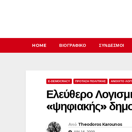
Μετάβαση
στο
περιεχόμενο
HOME
ΒΙΟΓΡΑΦΙΚΌ
ΣΎΝΔΕΣΜΟΙ
E-DEMOCRACY
ΠΡΟΤΑΣΗ ΠΟΛΙΤΙΚΗΣ
ΑΝΟΙΧΤΟ ΛΟΓ
Ελεύθερο Λογισμ
«ψηφιακής» δημο
Από
Theodoros Karounos