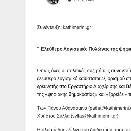
ΙΑΝ 16, 2009
Συνέντευξη: kathimerini.gr
”
Ελεύθερο Λογισμικό: Πυλώνας της ψηφι
Όπως όλες οι πολιτικές συζητήσεις συναντούν
ελεύθερο λογισμικό καθίσταται εξ’ ορισμού ε
ερευνητής στο Εργαστήριο Διαχείρισης και Β
της «ψηφιακής δημοκρατίας» και «ξορκίζει» τ
Των Πάνου Αθανάσαινα (patha@kathimerini.
Xρήστου Σύλλα (syllas@kathimerini.gr)
Η αλματώδης εξέλιξη του διαδικτύου, τόσο σε