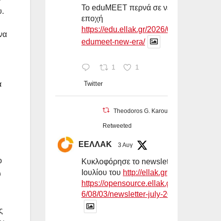
Το eduMEET περνά σε νέα
υ.
εποχή
https://edu.ellak.gr/2026/08/03/
να
edumeet-new-era/
1
1
Twitter
α
Theodoros G. Karounos
Retweeted
ΕΕΛΛΑΚ
3 Αυγ
ο
Κυκλοφόρησε το newsletter
Ιουλίου του
http://ellak.gr
υ
https://opensource.ellak.gr/202
6/08/03/newsletter-july-2026-...
ς