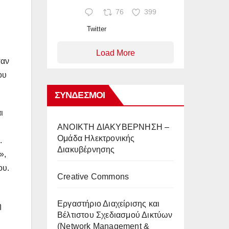
76
399
Twitter
Load More
σαν
ου
ΣΎΝΔΕΣΜΟΙ
ι
AΝΟΙΚΤΗ ΔΙΑΚΥΒΕΡΝΗΣΗ –
Ομάδα Ηλεκτρονικής
.
Διακυβέρνησης
»,
ου.
Creative Commons
Eργαστήριο Διαχείρισης και
η
Βέλτιστου Σχεδιασμού Δικτύων
(Network Management &