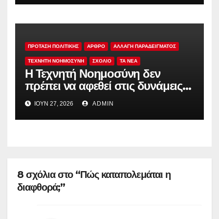
ΠΡΟΤΑΣΗ ΠΟΛΙΤΙΚΗΣ
ΑΡΘΡΟ
ΑΛΛΑΓΗ ΠΑΡΑΔΕΙΓΜΑΤΟΣ
ΤΕΧΝΗΤΗ ΝΟΗΜΟΣΥΝΗ
ΣΧΟΛΙΟ
TA NEA
Η Τεχνητή Νοημοσύνη δεν
πρέπει να αφεθεί στις δυνάμεις
της αγοράς
ΙΟΎΝ 27, 2026
ADMIN
8 σχόλια στο “Πώς καταπολεμάται η
διαφθορά;”