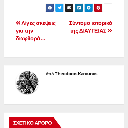
Πλοήγηση
Λίγες σκέψεις
Σύντομο ιστορικό
για την
της ΔΙΑΥΓΕΙΑΣ
άρθρων
διαφθορά…
Από
Theodoros Karounos
ΣΧΕΤΙΚΌ ΆΡΘΡΟ