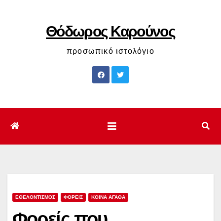
Μετάβαση
στο
Θόδωρος Καρούνος
περιεχόμενο
προσωπικό ιστολόγιο
ΕΘΕΛΟΝΤΙΣΜΟΣ
ΦΟΡΕΙΣ
ΚΟΙΝΑ ΑΓΑΘΑ
Φορείς που