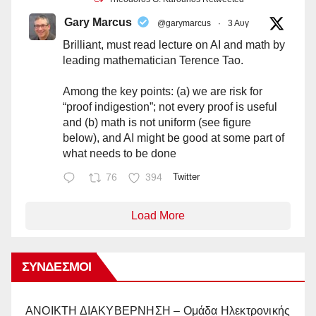
Gary Marcus
@garymarcus
·
3 Αυγ
Brilliant, must read lecture on AI and math by
leading mathematician Terence Tao.
Among the key points: (a) we are risk for
“proof indigestion”; not every proof is useful
and (b) math is not uniform (see figure
below), and AI might be good at some part of
what needs to be done
76
394
Twitter
Load More
ΣΎΝΔΕΣΜΟΙ
AΝΟΙΚΤΗ ΔΙΑΚΥΒΕΡΝΗΣΗ – Ομάδα Ηλεκτρονικής