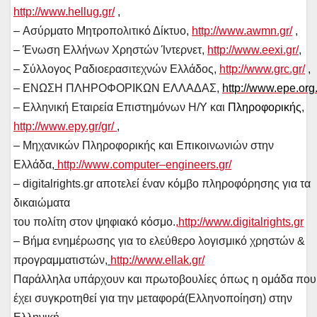
http://www.hellug.gr/
,
– Ασύρματο Μητροπολιτικό Δίκτυο,
http://www.awmn.gr/
,
– Ένωση Ελλήνων Χρηστών Ίντερνετ,
http://www.eexi.gr/
,
– Σύλλογος Ραδιοερασιτεχνών Ελλάδος,
http://www.grc.gr/
,
– ΕΝΩΣΗ ΠΛΗΡΟΦΟΡΙΚΩΝ ΕΛΛΑΔΑΣ,
http://www.epe.org.
–
Ελληνική Εταιρεία Επιστημόνων Η/Υ και
Πληροφορικής
,
http://www.epy.gr/gr/
,
– Μηχανικών Πληροφορικής και Επικοινωνιών στην
Ελλάδα
,
http
://
www
.
computer
–
engineers
.
gr
/
– digitalrights.gr αποτελεί έναν κόμβο πληροφόρησης για τα
δικαιώματα
του πολίτη στον ψηφιακό κόσμο.
,http://www.digitalrights.gr
– Βήμα ενημέρωσης για το ελεύθερο λογισμικό χρηστών &
προγραμματιστών
,
http://www.ellak.gr/
Παράλληλα υπάρχουν και πρωτοβουλίες όπως η ομάδα που
έχει συγκροτηθεί για την μεταφορά(Ελληνοποίηση) στην