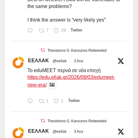
the same problems?
I think the answer is “very likely yes”
7
29
Twitter
Theodoros G. Karounos Retweeted
ΕΕΛΛΑΚ
@eellak
·
3 Αυγ
Το eduMEET περνά σε νέα εποχή
https://edu.ellak.gr/2026/08/03/edumeet-
new-era/
1
1
Twitter
Theodoros G. Karounos Retweeted
ΕΕΛΛΑΚ
@eellak
·
3 Αυγ