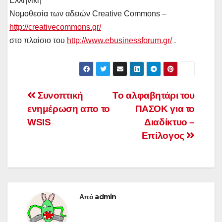
Ελληνική
Νομοθεσία των αδειών Creative
Commons
–
http
://
creativecommons
.
gr
/
στο πλαίσιο του
http://www.ebusinessforum.gr/
.
Πλοήγηση
Συνοπτική
Tο αλφαβητάρι του
ενημέρωση απο το
ΠΑΣΟΚ για το
άρθρων
WSIS
Διαδίκτυο –
Επίλογος
Από
admin