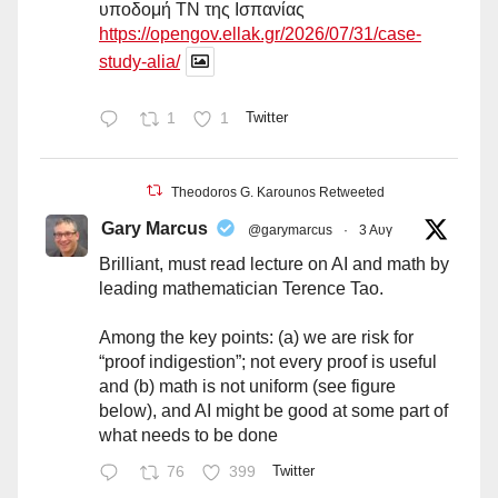
υποδομή ΤΝ της Ισπανίας
https://opengov.ellak.gr/2026/07/31/case-
study-alia/
1
1
Twitter
Theodoros G. Karounos Retweeted
Gary Marcus
@garymarcus
·
3 Αυγ
Brilliant, must read lecture on AI and math by
leading mathematician Terence Tao.
Among the key points: (a) we are risk for
“proof indigestion”; not every proof is useful
and (b) math is not uniform (see figure
below), and AI might be good at some part of
what needs to be done
76
399
Twitter