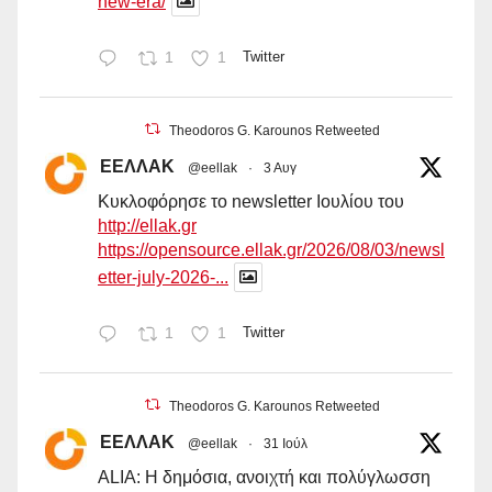
new-era/
1
1
Twitter
Theodoros G. Karounos Retweeted
ΕΕΛΛΑΚ
@eellak
·
3 Αυγ
Κυκλοφόρησε το newsletter Ιουλίου του
http://ellak.gr
https://opensource.ellak.gr/2026/08/03/newsl
etter-july-2026-...
1
1
Twitter
Theodoros G. Karounos Retweeted
ΕΕΛΛΑΚ
@eellak
·
31 Ιούλ
ALIA: Η δημόσια, ανοιχτή και πολύγλωσση