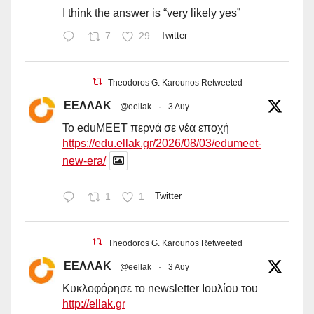
I think the answer is “very likely yes”
7
29
Twitter
Theodoros G. Karounos Retweeted
ΕΕΛΛΑΚ
@eellak
·
3 Αυγ
Το eduMEET περνά σε νέα εποχή
https://edu.ellak.gr/2026/08/03/edumeet-
new-era/
1
1
Twitter
Theodoros G. Karounos Retweeted
ΕΕΛΛΑΚ
@eellak
·
3 Αυγ
Κυκλοφόρησε το newsletter Ιουλίου του
http://ellak.gr