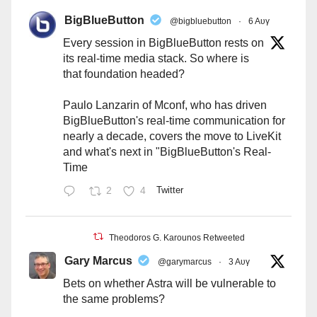
BigBlueButton
@bigbluebutton
·
6 Αυγ
Every session in BigBlueButton rests on
its real-time media stack. So where is
that foundation headed?
Paulo Lanzarin of Mconf, who has driven
BigBlueButton's real-time communication for
nearly a decade, covers the move to LiveKit
and what's next in "BigBlueButton's Real-
Time
2
4
Twitter
Theodoros G. Karounos Retweeted
Gary Marcus
@garymarcus
·
3 Αυγ
Bets on whether Astra will be vulnerable to
the same problems?