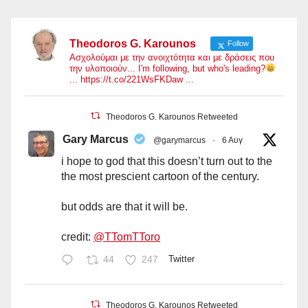
Theodoros G. Karounos
Follow
Ασχολούμαι με την ανοιχτότητα και με δράσεις που
την υλοποιούν... I'm following, but who's leading?
... https://t.co/221WsFKDaw ...
Theodoros G. Karounos Retweeted
Gary Marcus
@garymarcus
·
6 Αυγ
i hope to god that this doesn’t turn out to the
the most prescient cartoon of the century.
but odds are that it will be.
credit:
@TTomTToro
44
247
Twitter
Theodoros G. Karounos Retweeted