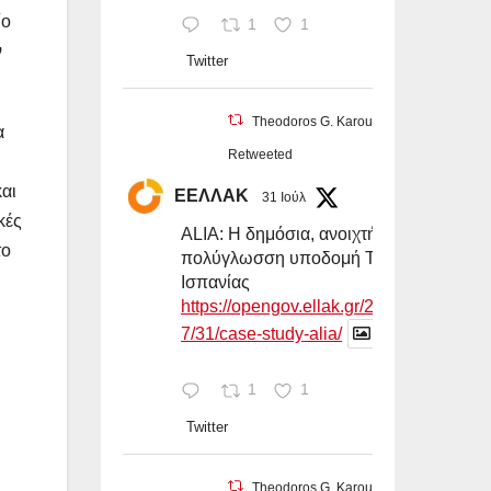
ίο
1
1
ν
Twitter
Theodoros G. Karounos
α
Retweeted
και
ΕΕΛΛΑΚ
31 Ιούλ
κές
ALIA: Η δημόσια, ανοιχτή και
το
πολύγλωσση υποδομή ΤΝ της
Ισπανίας
https://opengov.ellak.gr/2026/0
7/31/case-study-alia/
1
1
Twitter
Theodoros G. Karounos