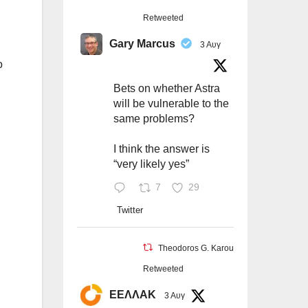
Retweeted
Gary Marcus
3 Αυγ
ο
Bets on whether Astra
will be vulnerable to the
same problems?
I think the answer is
“very likely yes”
7
29
Twitter
Theodoros G. Karounos
Retweeted
ΕΕΛΛΑΚ
3 Αυγ