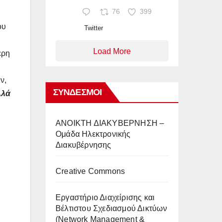
76
399
ου
Twitter
Load More
ερη
ν,
ΣΎΝΔΕΣΜΟΙ
λλά
AΝΟΙΚΤΗ ΔΙΑΚΥΒΕΡΝΗΣΗ –
Ομάδα Ηλεκτρονικής
Διακυβέρνησης
Creative Commons
Eργαστήριο Διαχείρισης και
Βέλτιστου Σχεδιασμού Δικτύων
(Network Management &