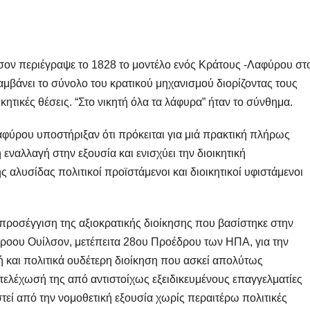
ον περιέγραψε το 1828 το μοντέλο ενός Κράτους -Λαφύρου στ
αμβάνει το σύνολο του κρατικού μηχανισμού διορίζοντας τους
ικητικές θέσεις. “Στο νικητή όλα τα λάφυρα” ήταν το σύνθημα.
φύρου υποστήριξαν ότι πρόκειται για μιά πρακτική πλήρως
ναλλαγή στην εξουσία και ενισχύει την διοικητική
ς αλυσίδας πολιτικοί προϊστάμενοι και διοικητικοί υφιστάμενοι
 προσέγγιση της αξιοκρατικής διοίκησης που βασίστηκε στην
ροου Ουίλσον, μετέπειτα 28ου Προέδρου των ΗΠΑ, για την
ή και πολιτικά ουδέτερη διοίκηση που ασκεί απολύτως
 στελέχωσή της από αντιστοίχως εξειδικευμένους επαγγελματίες
εί από την νομοθετική εξουσία χωρίς περαιτέρω πολιτικές