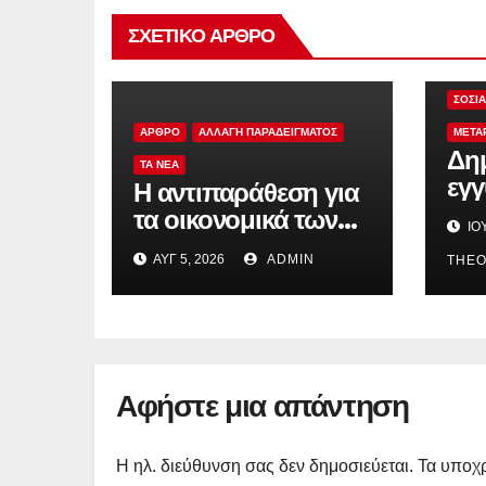
ΣΧΕΤΙΚΌ ΆΡΘΡΟ
ΠΡΟΤ
ΑΛΛΑ
ΣΟΣΙ
ΑΡΘΡΟ
ΑΛΛΑΓΗ ΠΑΡΑΔΕΙΓΜΑΤΟΣ
ΜΕΤΑ
Δη
TA NEA
εγγ
Η αντιπαράθεση για
ξαν
τα οικονομικά των
ΙΟΎ
εμ
κομμάτων δεν αρκεί
ΑΥΓ 5, 2026
ADMIN
THE
Αφήστε μια απάντηση
Η ηλ. διεύθυνση σας δεν δημοσιεύεται.
Τα υποχρ