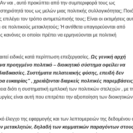
 Αν ναι , αυτό προκύπτει από την συμπεριφορά τους ως
ηριότητά τους ως μελών μιας πολιτικής συλλογικότητας; Ποι
 επιλέγει τον τρόπο αντιμετώπισής τους; Είναι οι εκτιμήσεις αυ
ι σε πολιτικούς μετακλητούς; Ή αντίθετα υπαγορεύονται από
 κανόνες οι οποίοι πρέπει να ερμηνεύονται με πολιτική
ιτεί ειδικές κατά περίπτωση επεξεργασίες.
Ως γενική αρχή
να προηγμένο πολιτικό – διοικητικό σύστημα οφείλει να
διαδικασίες. Συστήματα πελατειακής φύσης, επειδή δεν
 ευκαιρίας” , χρειάζονται διαρκείς πολιτικές παρεμβάσεις
ια διότι η συστηματική εμπλοκή των πολιτικών στελεχών , με τ
υργίες είναι αυτή που επιτρέπει την αξιοποίηση των διοικητικών
ικό έλεγχο της εφαρμογής και των λεπτομερειών της δεδομένου 
 των μετακλητών, δηλαδή των κομματικών παραγόντων στου