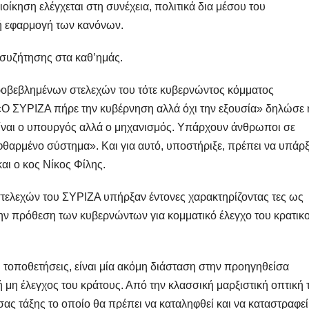
οίκηση ελέγχεται στη συνέχεια, πολιτικά δια μέσου του
θή εφαρμογή των κανόνων.
συζήτησης στα καθ’ημάς.
προβεβλημένων στελεχών του τότε κυβερνώντος κόμματος
«Ο ΣΥΡΙΖΑ πήρε την κυβέρνηση αλλά όχι την εξουσία» δηλώσε 
 είναι ο υπουργός αλλά ο μηχανισμός. Υπάρχουν άνθρωποι σε
φθαρμένο σύστημα». Και για αυτό, υποστήριξε, πρέπει να υπάρξ
αι ο κος Νίκος Φίλης.
 στελεχών του ΣΥΡΙΖΑ υπήρξαν έντονες χαρακτηρίζοντας τες ως
την πρόθεση των κυβερνώντων για κομματικό έλεγχο του κρατικ
οποθετήσεις, είναι μία ακόμη διάσταση στην προηγηθείσα
 μη έλεγχος του κράτους. Από την κλασσική μαρξιστική οπτική 
ας τάξης το οποίο θα πρέπει να καταληφθεί και να καταστραφεί