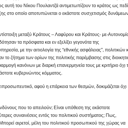
ς αυτή του Νίκου Πουλαντζά αντιμετωπίζουν το κράτος ως πεδ
τάξης στο οποίο αποτυπώνεται ο εκάστοτε συσχετισμός δυνάμεω
ντίστοιξη μεταξύ Κράτους – Λαφύρου και Κράτους- με-Αυτονομί
ότησαν τα πρόσφατα και εν εξελίξει γεγονότα της
ρεσία, με την αιτιολογία της “εθνικής ασφάλειας”, πολιτικών 
 το ζήτημα των ορίων της πολιτικής παρέμβασης στις διοικητι
εφαρμογή κανόνων με διαρκή επανερμηνεία τους με κριτήριο όχι 
κάστοτε κυβερνώντος κόμματος.
ντιπροσωπευτικό, αφού η επάρκεια των θεσμών, δοκιμάζεται όχι
ινδύνους που το απειλούν; Είναι υπόθεση της εκάστοτε
ύτερες συναινέσεις εντός του πολιτικού συστήματος; Πως,
”; Μπορεί αιρετοί, μέλη του πολιτικού προσωπικού της χώρας να