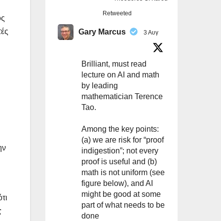
Retweeted
ός
τές
Gary Marcus
3 Αυγ
Brilliant, must read
lecture on AI and math
by leading
mathematician Terence
Tao.
Among the key points:
(a) we are risk for “proof
ην
indigestion”; not every
proof is useful and (b)
math is not uniform (see
figure below), and AI
might be good at some
ότι
part of what needs to be
ς
done