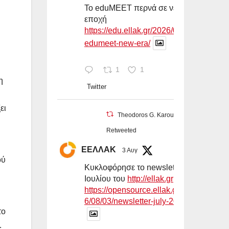
Το eduMEET περνά σε νέα
εποχή
https://edu.ellak.gr/2026/08/03/
edumeet-new-era/
1
1
η
Twitter
ει
Theodoros G. Karounos
Retweeted
ΕΕΛΛΑΚ
3 Αυγ
ού
Κυκλοφόρησε το newsletter
Ιουλίου του
http://ellak.gr
https://opensource.ellak.gr/202
6/08/03/newsletter-july-2026-...
το
.