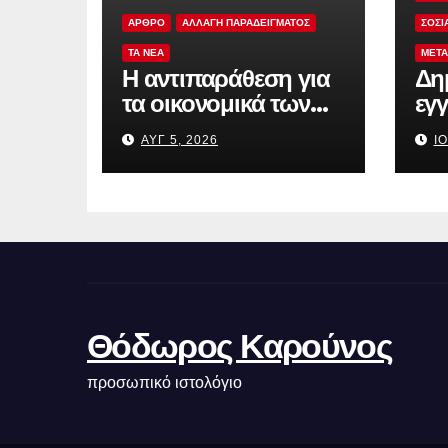
ΑΡΘΡΟ
ΑΛΛΑΓΗ ΠΑΡΑΔΕΙΓΜΑΤΟΣ
ΣΟΣΙ
TA NEA
ΜΕΤΑ
Η αντιπαράθεση για
Δη
τα οικονομικά των
εγγ
κομμάτων δεν αρκεί
ξαν
ΑΥΓ 5, 2026
ΙΟ
εμ
Θόδωρος Καρούνος
προσωπικό ιστολόγιο