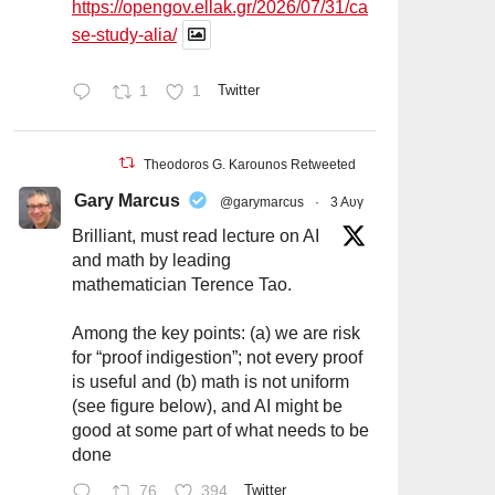
https://opengov.ellak.gr/2026/07/31/ca
se-study-alia/
1
1
Twitter
Theodoros G. Karounos Retweeted
Gary Marcus
@garymarcus
·
3 Αυγ
Brilliant, must read lecture on AI
and math by leading
mathematician Terence Tao.
Among the key points: (a) we are risk
for “proof indigestion”; not every proof
is useful and (b) math is not uniform
(see figure below), and AI might be
good at some part of what needs to be
done
76
394
Twitter