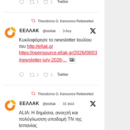
1
1
Twitter
Theodoros G. Karounos Retweeted
ΕΕΛΛΑΚ
@eellak
·
3 Αυγ
Κυκλοφόρησε το newsletter Ιουλίου
του
http://ellak.gr
https://opensource.ellak.gr/2026/08/03
/newsletter-july-2026-...
1
1
Twitter
Theodoros G. Karounos Retweeted
ΕΕΛΛΑΚ
@eellak
·
31 Ιούλ
ALIA: Η δημόσια, ανοιχτή και
πολύγλωσση υποδομή ΤΝ της
Ισπανίας