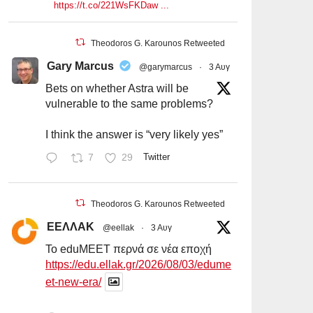
https://t.co/221WsFKDaw ...
Theodoros G. Karounos Retweeted
Gary Marcus
@garymarcus
·
3 Αυγ
Bets on whether Astra will be
vulnerable to the same problems?
I think the answer is “very likely yes”
7
29
Twitter
Theodoros G. Karounos Retweeted
ΕΕΛΛΑΚ
@eellak
·
3 Αυγ
Το eduMEET περνά σε νέα εποχή
https://edu.ellak.gr/2026/08/03/edume
et-new-era/